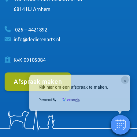
6814 HJ Arnhem
026 – 4421892
info@dedierenarts.nl
KvK 09105084
×
Afspraak maken
Klik hier om een afspraak te maken.
Powered By