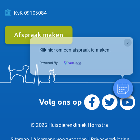
KvK 09105084
Afspraak maken
×
Klik hier om een afspraak te maken.
Powered By
Volg ons op
© 2026
Huisdierenkliniek Hornstra
Sitemap
|
Algemene voorwaarden
|
Privacyverklaring