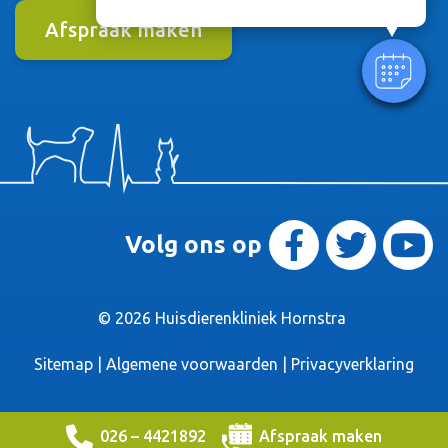
Afspraak maken
Volg ons op
© 2026
Huisdierenkliniek Hornstra
Sitemap
|
Algemene voorwaarden
|
Privacyverklaring
026 – 4421892
Afspraak maken