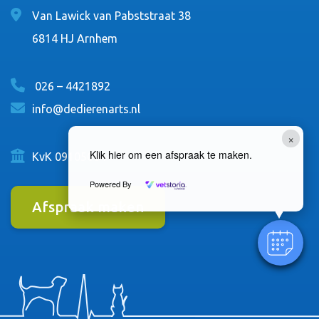
Van Lawick van Pabststraat 38
6814 HJ Arnhem
026 – 4421892
info@dedierenarts.nl
×
Klik hier om een afspraak te maken.
KvK 09105084
Powered By
Afspraak maken