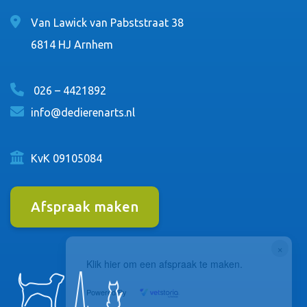
Van Lawick van Pabststraat 38
6814 HJ Arnhem
026 – 4421892
info@dedierenarts.nl
KvK 09105084
Afspraak maken
×
Klik hier om een afspraak te maken.
Powered By