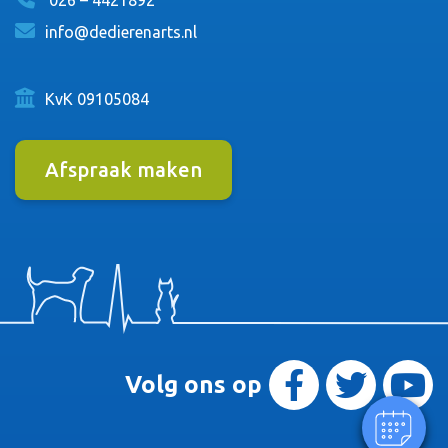
026 – 4421892
info@dedierenarts.nl
KvK 09105084
Afspraak maken
×
Klik hier om een afspraak te maken.
Powered By
Volg ons op